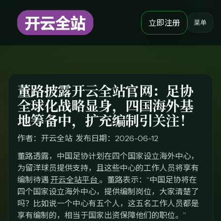
立即注册
菜单
董路披露开云全站官网：足协
全球化战略显身，四国海外基
地筹备中，扩充编制引关注！
作者：开云全站 发布日期：2026-06-12
董路透露，中国足协计划在四个国家设立海外中心，
为留洋球员提供支持，且这些中心的工作人员将享有
编制待遇
开云全站平台
。董路表示：“中国足协将在
四个国家设立海外中心，提供编制岗位，大家清楚了
吗？比如说一个中心有五个人，这五名工作人员都是
享有编制的，相当于国家出资保障他们的职位。”