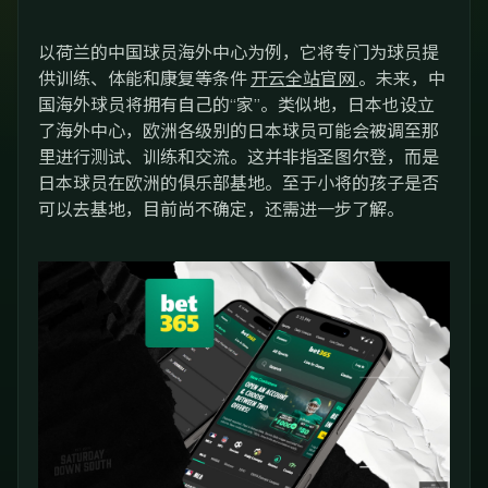
以荷兰的中国球员海外中心为例，它将专门为球员提
供训练、体能和康复等条件
开云全站官网
。未来，中
国海外球员将拥有自己的“家”。类似地，日本也设立
了海外中心，欧洲各级别的日本球员可能会被调至那
里进行测试、训练和交流。这并非指圣图尔登，而是
日本球员在欧洲的俱乐部基地。至于小将的孩子是否
可以去基地，目前尚不确定，还需进一步了解。