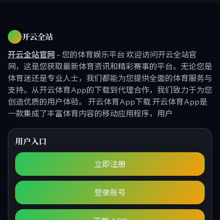
开云全站
开云全站官网
- 您的体育娱乐平台 欢迎访问开云全站官
网，这是您获取最新体育资讯和精彩赛事的平台。无论您是
体育迷还是专业人士，我们都能为您提供全面的体育服务与
支持。从开云体育App的下载到代理合作，我们致力于为您
创造优质的用户体验。 开云体育App下载 开云体育App是
一款集成了丰富体育内容的移动应用程序，用户
用户入口
立即注册
登录账号